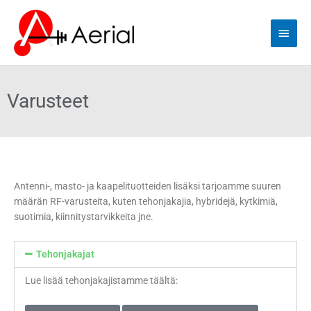
Siirry
Pääva
sisältöön
Varusteet
Antenni-, masto- ja kaapelituotteiden lisäksi tarjoamme suuren
määrän RF-varusteita, kuten tehonjakajia, hybridejä, kytkimiä,
suotimia, kiinnitystarvikkeita jne.
Tehonjakajat
Lue lisää tehonjakajistamme täältä: