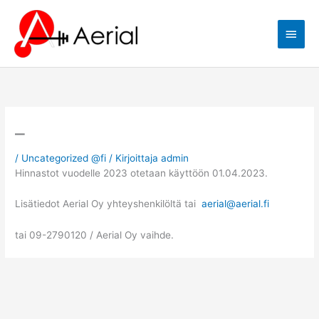
Siirry
Pääva
sisältöön
–
/
Uncategorized @fi
/ Kirjoittaja
admin
Hinnastot vuodelle 2023 otetaan käyttöön 01.04.2023.
Lisätiedot Aerial Oy yhteyshenkilöltä tai
aerial@aerial.fi
tai 09-2790120 / Aerial Oy vaihde.