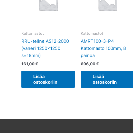
Kattomastot
Kattomastot
RRU-teline AS12-2000
AMRT100-3-P4
(vaneri 1250×1250
Kattomasto 100mm, 8
s=18mm)
painoa
161,00
€
696,00
€
Lisää
Lisää
ostoskoriin
ostoskoriin