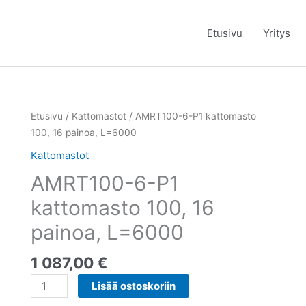
Etusivu
Yritys
AMRT100-
Etusivu
/
Kattomastot
/ AMRT100-6-P1 kattomasto
6-
100, 16 painoa, L=6000
P1
Kattomastot
kattomasto
AMRT100-6-P1
100,
16
kattomasto 100, 16
painoa,
painoa, L=6000
L=6000
määrä
1 087,00
€
Lisää ostoskoriin