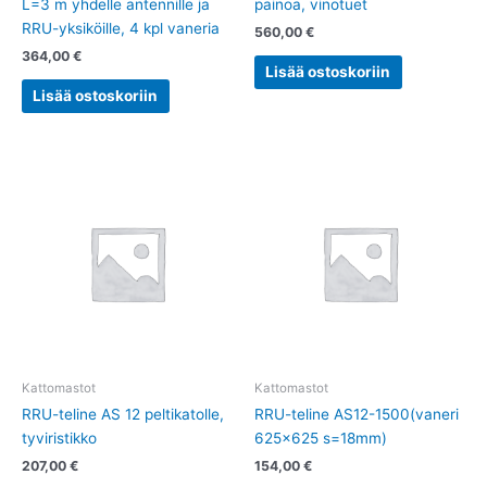
L=3 m yhdelle antennille ja
painoa, vinotuet
RRU-yksiköille, 4 kpl vaneria
560,00
€
364,00
€
Lisää ostoskoriin
Lisää ostoskoriin
Kattomastot
Kattomastot
RRU-teline AS 12 peltikatolle,
RRU-teline AS12-1500(vaneri
tyviristikko
625×625 s=18mm)
207,00
€
154,00
€