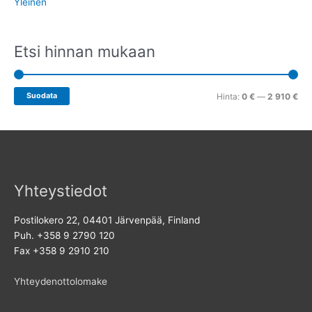
Yleinen
n
i
t
n
a
t
Etsi hinnan mukaan
a
Suodata
Hinta:
0 €
—
2 910 €
Yhteystiedot
Postilokero 22, 04401 Järvenpää, Finland
Puh. +358 9 2790 120
Fax +358 9 2910 210
Yhteydenottolomake