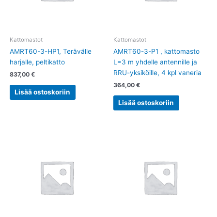
Kattomastot
Kattomastot
AMRT60-3-HP1, Terävälle
AMRT60-3-P1 , kattomasto
harjalle, peltikatto
L=3 m yhdelle antennille ja
RRU-yksiköille, 4 kpl vaneria
837,00
€
364,00
€
Lisää ostoskoriin
Lisää ostoskoriin