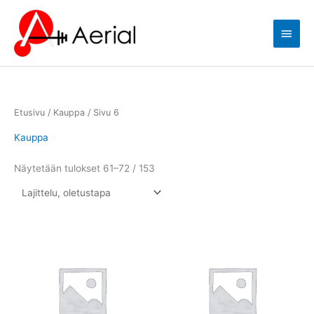
Siirry
Pääva
sisältöön
Etusivu
/
Kauppa
/ Sivu 6
Kauppa
Näytetään tulokset 61–72 / 153