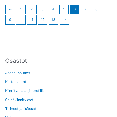
←
1
2
3
4
5
6
7
8
9
…
11
12
13
→
Osastot
M
M
i
a
Asennusputket
n
k
i
s
Kattomastot
m
i
Kiinnityspalat ja profiilit
i
m
Seinäkiinnitykset
h
i
Telineet ja lisäosat
i
h