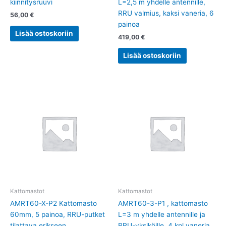
kiinnitysruuvi
L=2,5 m yhdelle antennille,
RRU valmius, kaksi vaneria, 6
56,00
€
painoa
Lisää ostoskoriin
419,00
€
Lisää ostoskoriin
Kattomastot
Kattomastot
AMRT60-X-P2 Kattomasto
AMRT60-3-P1 , kattomasto
60mm, 5 painoa, RRU-putket
L=3 m yhdelle antennille ja
tilattava erikseen
RRU-yksiköille, 4 kpl vaneria