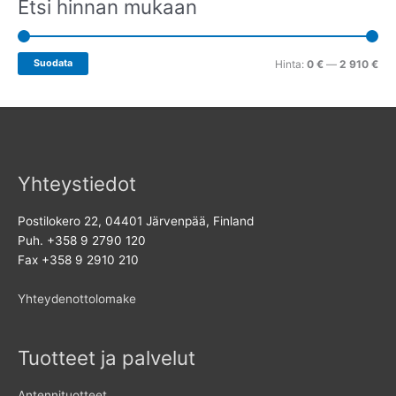
Etsi hinnan mukaan
a
Suodata
Hinta:
0 €
—
2 910 €
Yhteystiedot
Postilokero 22, 04401 Järvenpää, Finland
Puh. +358 9 2790 120
Fax +358 9 2910 210
Yhteydenottolomake
Tuotteet ja palvelut
Antennituotteet