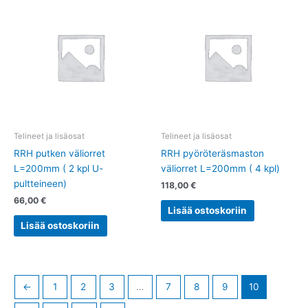
Telineet ja lisäosat
Telineet ja lisäosat
RRH putken väliorret
RRH pyöröteräsmaston
L=200mm ( 2 kpl U-
väliorret L=200mm ( 4 kpl)
pultteineen)
118,00
€
66,00
€
Lisää ostoskoriin
Lisää ostoskoriin
←
1
2
3
…
7
8
9
10