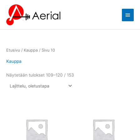
Siirry
Pääva
sisältöön
Etusivu
/
Kauppa
/ Sivu 10
Kauppa
Näytetään tulokset 109–120 / 153