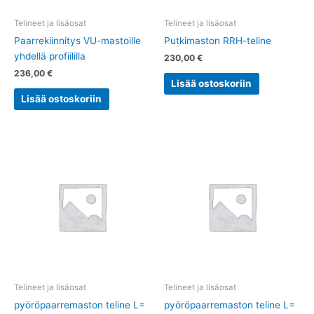
Telineet ja lisäosat
Telineet ja lisäosat
Paarrekiinnitys VU-mastoille
Putkimaston RRH-teline
yhdellä profiililla
230,00
€
236,00
€
Lisää ostoskoriin
Lisää ostoskoriin
Telineet ja lisäosat
Telineet ja lisäosat
pyöröpaarremaston teline L=
pyöröpaarremaston teline L=