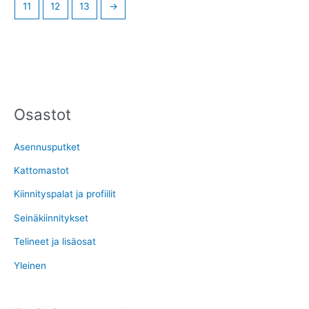
11
12
13
→
Osastot
M
M
i
a
Asennusputket
n
k
i
s
Kattomastot
m
i
Kiinnityspalat ja profiilit
i
m
Seinäkiinnitykset
h
i
Telineet ja lisäosat
i
h
Yleinen
n
i
t
n
a
t