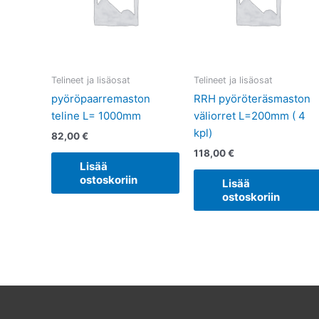
Telineet ja lisäosat
Telineet ja lisäosat
pyöröpaarremaston
RRH pyöröteräsmaston
teline L= 1000mm
väliorret L=200mm ( 4
kpl)
82,00
€
118,00
€
Lisää
ostoskoriin
Lisää
ostoskoriin