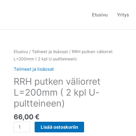
Etusivu
Yritys
RRH
Etusivu
/
Telineet ja lisäosat
/ RRH putken väliorret
putken
L=200mm ( 2 kpl U-pultteineen)
väliorret
Telineet ja lisäosat
L=200mm
RRH putken väliorret
(
2
L=200mm ( 2 kpl U-
kpl
pultteineen)
U-
pultteineen)
66,00
€
määrä
Lisää ostoskoriin