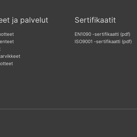
eet ja palvelut
Sertifikaatit
uotteet
EN1090 -sertifikaatti (pdf)
enteet
ISO9001 -sertifikaatti (pdf)
t
arvikkeet
otteet