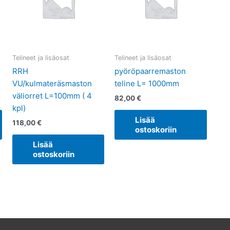
Telineet ja lisäosat
Telineet ja lisäosat
RRH
pyöröpaarremaston
VU/kulmateräsmaston
teline L= 1000mm
väliorret L=100mm ( 4
82,00
€
kpl)
Lisää
118,00
€
ostoskoriin
Lisää
ostoskoriin