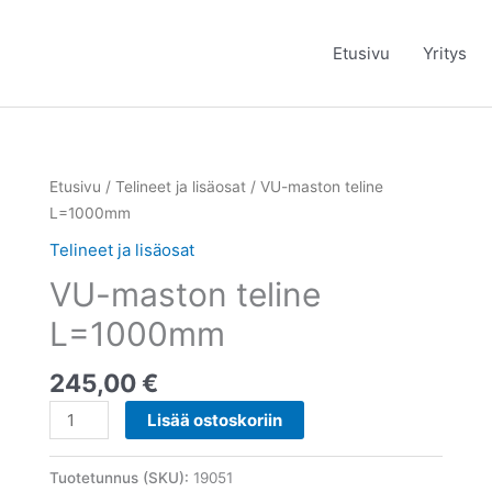
Etusivu
Yritys
VU-
Etusivu
/
Telineet ja lisäosat
/ VU-maston teline
maston
L=1000mm
teline
Telineet ja lisäosat
L=1000mm
VU-maston teline
määrä
L=1000mm
245,00
€
Lisää ostoskoriin
Tuotetunnus (SKU):
19051