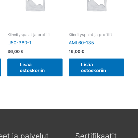
Kiinnityspalat ja profiilit
Kiinnityspalat ja profiilit
U50-380-1
AML60-135
36,00
€
16,00
€
Lisää
Lisää
ostoskoriin
ostoskoriin
eet ja palvelut
Sertifikaatit