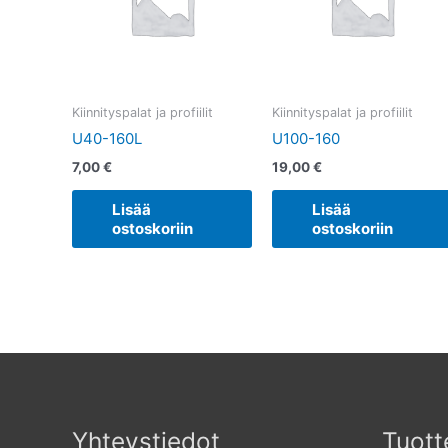
Kiinnityspalat ja profiilit
Kiinnityspalat ja profiilit
U40-160L
U100-160
7,00
€
19,00
€
Lisää
Lisää
ostoskoriin
ostoskoriin
Yhteystiedot
Tuott