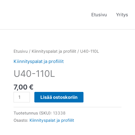
Etusivu
Yritys
U40-
Etusivu
/
Kiinnityspalat ja profiilit
/ U40-110L
110L
Kiinnityspalat ja profiilit
määrä
U40-110L
7,00
€
Lisää ostoskoriin
Tuotetunnus (SKU):
13338
Osasto:
Kiinnityspalat ja profiilit