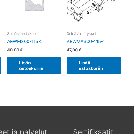
Seinäkiinnitykset
Seinäkiinnitykset
AEWM300-115-2
AEWMA300-115-1
40,00
€
47,00
€
Lisää
Lisää
ostoskoriin
ostoskoriin
eet ja palvelut
Sertifikaatit