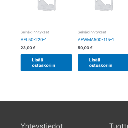
Seinäkiinnitykset
Seinäkiinnitykset
AEL50-220-1
AEWMA500-115-1
23,00
€
50,00
€
Lisää
Lisää
ostoskoriin
ostoskoriin
Yhteystiedot
Tuott