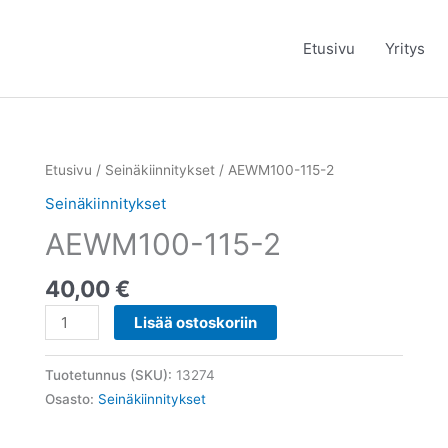
Etusivu
Yritys
AEWM100-
Etusivu
/
Seinäkiinnitykset
/ AEWM100-115-2
115-
Seinäkiinnitykset
2
AEWM100-115-2
määrä
40,00
€
Lisää ostoskoriin
Tuotetunnus (SKU):
13274
Osasto:
Seinäkiinnitykset