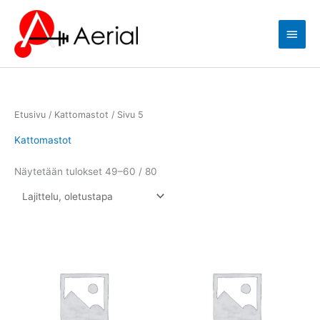
Siirry
Pääva
sisältöön
Etusivu
/
Kattomastot
/ Sivu 5
Kattomastot
Näytetään tulokset 49–60 / 80