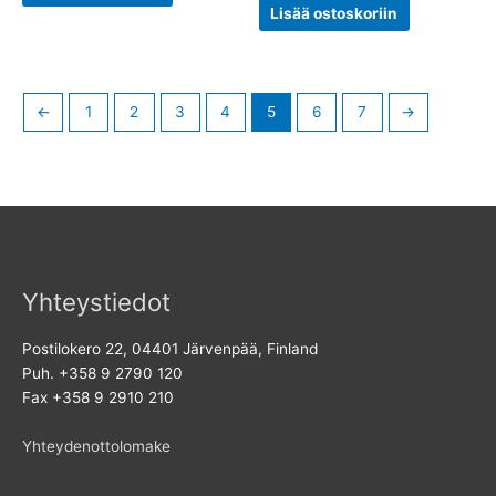
Lisää ostoskoriin
←
1
2
3
4
5
6
7
→
Yhteystiedot
Postilokero 22, 04401 Järvenpää, Finland
Puh. +358 9 2790 120
Fax +358 9 2910 210
Yhteydenottolomake